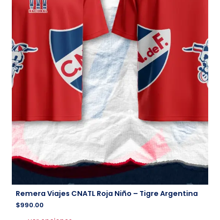
Remera Viajes CNATL Roja Niño – Tigre Argentina
$
990.00
Este