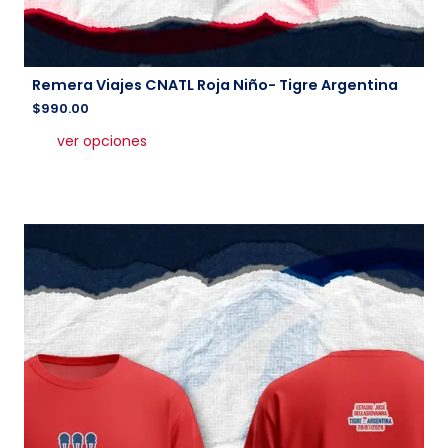
Remera Viajes CNATL Roja Niño- Tigre Argentina
$
990.00
Este
ver opciones
producto
tiene
múltiples
variantes.
Las
opciones
se
pueden
elegir
en
la
página
de
producto