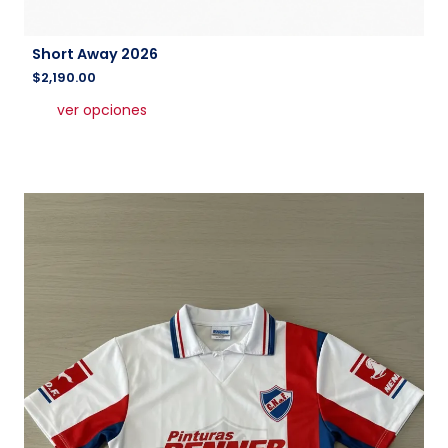
Short Away 2026
$
2,190.00
Este
ver opciones
producto
tiene
múltiples
variantes.
Las
opciones
se
pueden
elegir
en
la
página
de
producto