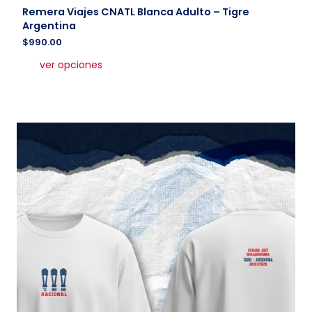
Remera Viajes CNATL Blanca Adulto – Tigre
Argentina
$
990.00
Este
ver opciones
producto
tiene
múltiples
variantes.
Las
opciones
se
pueden
elegir
en
la
página
de
producto