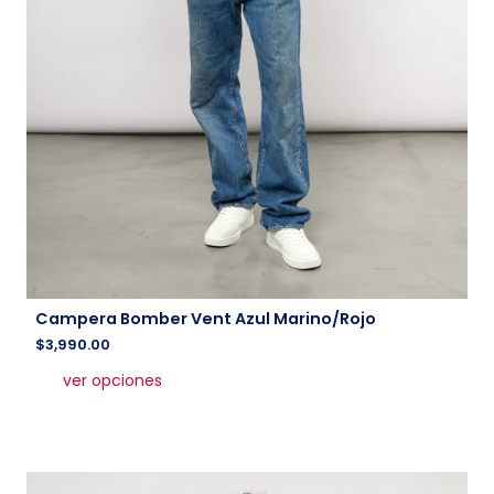
Campera Bomber Vent Azul Marino/Rojo
$
3,990.00
Este
ver opciones
producto
tiene
múltiples
variantes.
Las
opciones