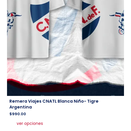
Remera Viajes CNATL Blanca Niño- Tigre
Argentina
$
990.00
Este
ver opciones
producto