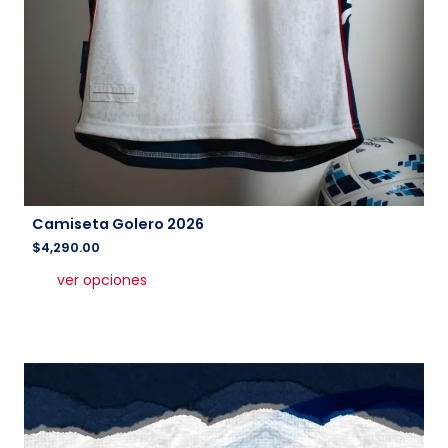
Camiseta Golero 2026
$
4,290.00
Este
ver opciones
producto
tiene
múltiples
variantes.
Las
opciones
se
pueden
elegir