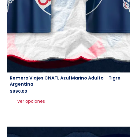
Remera Viajes CNATL Azul Marino Adulto – Tigre
Argentina
$
990.00
Este
ver opciones
producto
tiene
múltiples
variantes.
Las
opciones