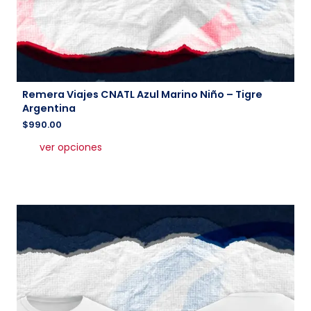
Remera Viajes CNATL Azul Marino Niño – Tigre
Argentina
$
990.00
Este
ver opciones
producto
tiene
múltiples
variantes.
Las
opciones
se
pueden
elegir
en
la
página
de