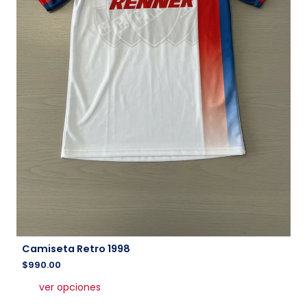
Camiseta Retro 1998
$
990.00
Este
ver opciones
producto
tiene