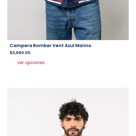
Campera Bomber Vent Azul Marino
$
3,990.00
Este
ver opciones
producto
tiene
múltiples
variantes.
Las
opciones
se
pueden
elegir
en
la
página
de