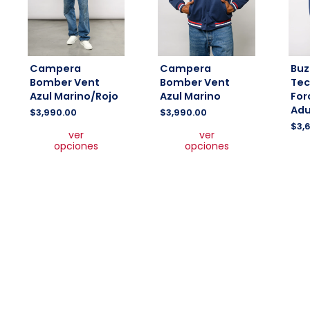
Campera
Campera
Buz
Bomber Vent
Bomber Vent
Tec
Azul Marino/Rojo
Azul Marino
For
Adu
$
3,990.00
$
3,990.00
Este
Este
$
3,
ver
ver
producto
producto
opciones
opciones
tiene
tiene
múltiples
múltiples
variantes.
variantes.
Las
Las
opciones
opciones
se
se
pueden
pueden
elegir
elegir
en
en
la
la
página
página
de
de