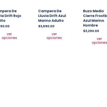
mpera De
Campera De
Buzo Medio
ia Drift Rojo
Lluvia Drift Azul
Cierre Frostb
lto
Marino Adulto
Azul Marino
Hombre
690.00
$
3,690.00
Este
Este
$
3,290.00
ver
ver
producto
producto
opciones
opciones
ver
tiene
tiene
opciones
múltiples
múltiples
variantes.
variantes.
Las
Las
opciones
opciones
se
se
pueden
pueden
elegir
elegir
en
en
la
la
página
página
de
de
producto
producto