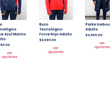
o
Buzo
Parka Icebo
nológico
Tecnológico
Adulto
ce Azul Marino
Force Rojo Adulto
$
4,990.00
lto
$
3,690.00
ver
Este
690.00
opciones
ver
producto
Este
opciones
ver
tiene
producto
opciones
múltiples
tiene
variantes.
múltiples
Las
variantes.
opciones
Las
se
opciones
pueden
se
elegir
pueden
en
elegir
la
en
página
la
de
página