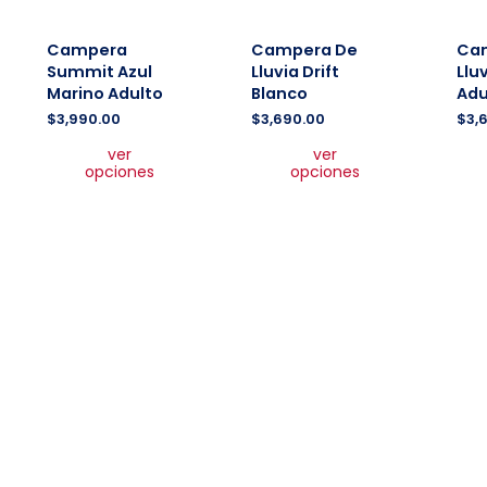
Campera
Campera De
Ca
Summit Azul
Lluvia Drift
Lluv
Marino Adulto
Blanco
Adu
$
3,990.00
$
3,690.00
$
3,
Este
Este
ver
ver
producto
producto
opciones
opciones
tiene
tiene
múltiples
múltiples
variantes.
variantes.
Las
Las
opciones
opciones
se
se
pueden
pueden
elegir
elegir
en
en
la
la
página
página
de
de
producto
producto