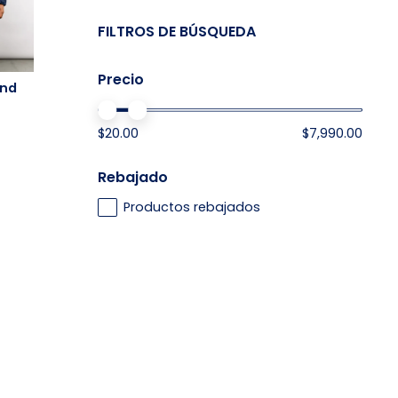
FILTROS DE BÚSQUEDA
Precio
und
$20.00
$7,990.00
Este
producto
Rebajado
tiene
múltiples
Productos rebajados
variantes.
Las
opciones
se
pueden
elegir
en
la
página
de
producto