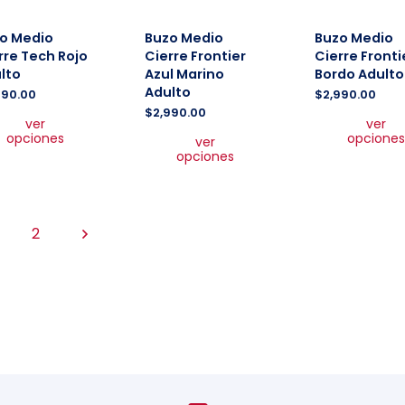
o Medio
Buzo Medio
Buzo Medio
rre Tech Rojo
Cierre Frontier
Cierre Fronti
lto
Azul Marino
Bordo Adulto
Adulto
590.00
$
2,990.00
Este
$
2,990.00
ver
ver
producto
Este
opciones
opciones
ver
tiene
producto
opciones
múltiples
tiene
variantes.
múltiples
Las
variantes.
opciones
Las
2
se
opciones
pueden
se
elegir
pueden
en
elegir
la
en
página
la
de
página
producto
de
producto