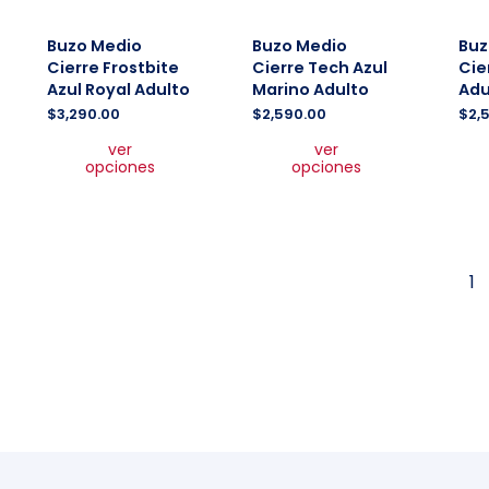
Buzo Medio
Buzo Medio
Buz
Cierre Frostbite
Cierre Tech Azul
Cie
Azul Royal Adulto
Marino Adulto
Adu
$
3,290.00
$
2,590.00
$
2,
Este
Este
ver
ver
producto
producto
opciones
opciones
tiene
tiene
múltiples
múltiples
variantes.
variantes.
Las
Las
opciones
opciones
1
se
se
pueden
pueden
elegir
elegir
en
en
la
la
página
página
de
de
producto
producto