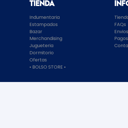
Tienda
In
Indumentaria
Tiend
Estampados
FAQs
Bazar
Envio
Merchandising
Pagos
Jugueteria
Conta
Dormitorio
Ofertas
• BOLSO STORE •