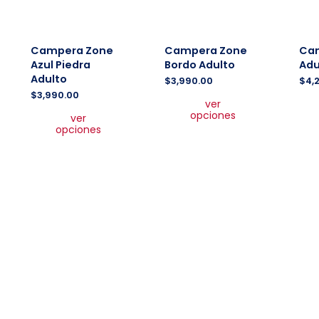
Campera Zone
Campera Zone
Cam
Azul Piedra
Bordo Adulto
Adu
Adulto
$
3,990.00
$
4,
Este
$
3,990.00
ver
producto
Este
opciones
ver
tiene
producto
opciones
múltiples
tiene
variantes.
múltiples
Las
variantes.
opciones
Las
se
opciones
pueden
se
elegir
pueden
en
elegir
la
en
página
la
de
página
producto
de
producto