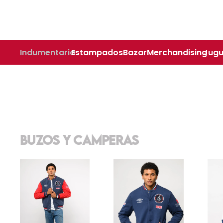
Indumentaria
Estampados
Bazar
Merchandising
Jugu
BUZOS Y CAMPERAS