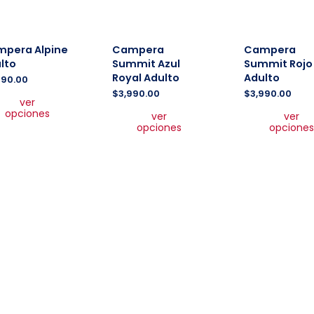
pera Alpine
Campera
Campera
lto
Summit Azul
Summit Rojo
Royal Adulto
Adulto
290.00
Este
$
3,990.00
$
3,990.00
ver
producto
Este
opciones
ver
ver
tiene
producto
opciones
opciones
múltiples
tiene
variantes.
múltiples
Las
variantes.
opciones
Las
se
opciones
pueden
se
elegir
pueden
en
elegir
la
en
página
la
de
página
producto
de
producto