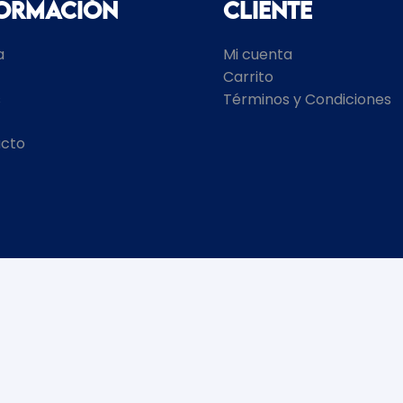
formación
Cliente
a
Mi cuenta
Carrito
s
Términos y Condiciones
cto