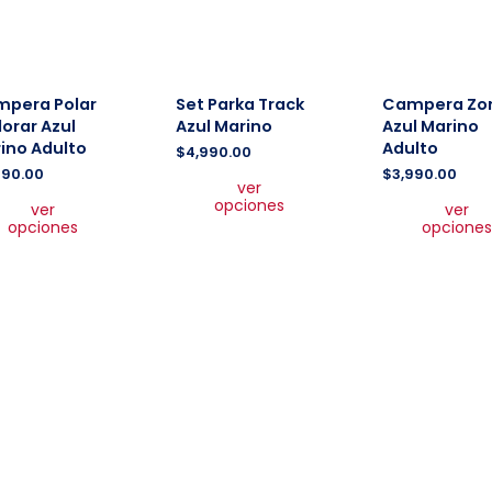
producto
de
producto
pera Polar
Set Parka Track
Campera Zo
lorar Azul
Azul Marino
Azul Marino
ino Adulto
Adulto
$
4,990.00
Este
490.00
$
3,990.00
ver
producto
Este
opciones
ver
ver
tiene
producto
opciones
opciones
múltiples
tiene
variantes.
múltiples
Las
variantes.
opciones
Las
se
opciones
pueden
se
elegir
pueden
en
elegir
la
en
página
la
de
página
producto
de
producto