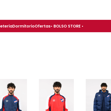
eteria
Dormitorio
Ofertas
• BOLSO STORE •