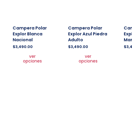
producto
producto
Campera Polar
Campera Polar
Cam
Explor Blanca
Explor Azul Piedra
Exp
Nacional
Adulto
Mar
$
3,490.00
$
3,490.00
$
3,
Este
Este
ver
ver
producto
producto
opciones
opciones
tiene
tiene
múltiples
múltiples
variantes.
variantes.
Las
Las
opciones
opciones
se
se
pueden
pueden
elegir
elegir
en
en
la
la
página
página
de
de
producto
producto