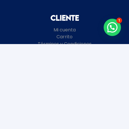
Cliente
1
Mi cuenta
Carrito
Términos y Condiciones
Local
8 de Octubre 2672 esquina Garibaldi
Montevideo, Uruguay
+598
2481 3728
Horario de atención
Enero y Febrero:
Lunes a Viernes 9 a 18 hs.
Sábados y Domingos Cerrados.