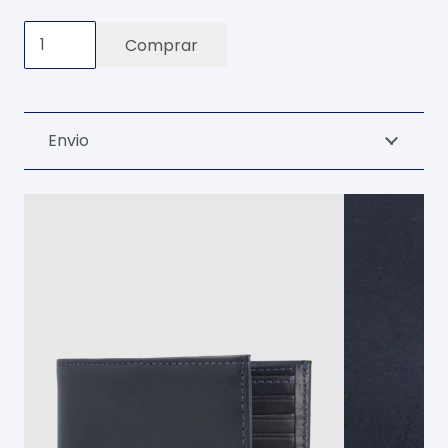
Billetera
Comprar
100%
cuero
azul
Envio
-
simple
cantidad