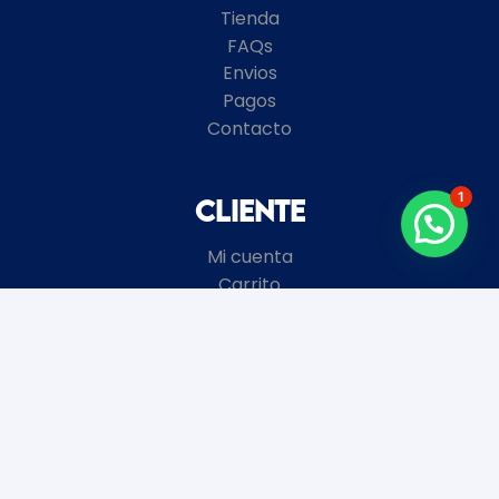
Tienda
FAQs
Envios
Pagos
Contacto
1
Cliente
Mi cuenta
Carrito
Términos y Condiciones
Local
8 de Octubre 2672 esquina Garibaldi
Montevideo, Uruguay
+598
2481 3728