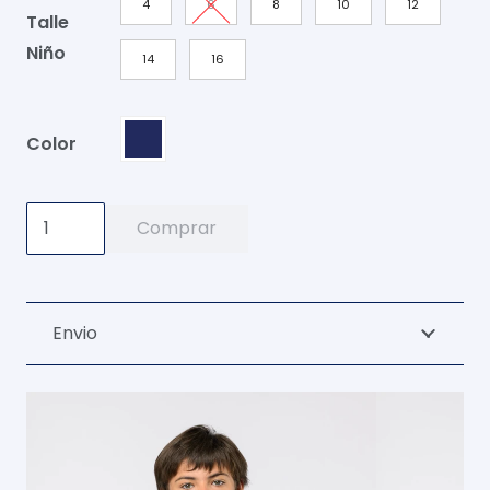
4
6
8
10
12
Talle
Niño
14
16
Color
Buzo
Comprar
Grav
Azul
Marino
Envio
Niño
cantidad