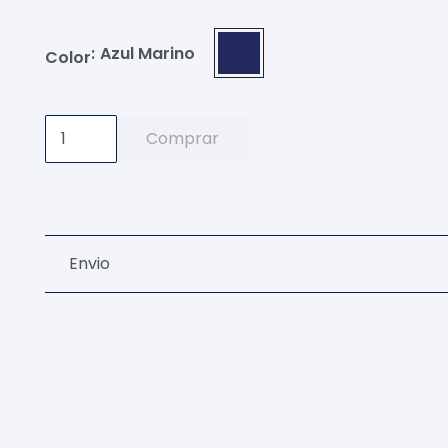
:
Azul Marino
Color
Camiseta
Comprar
Futbol
Azul
2025
Niño
Envio
Replica
cantidad