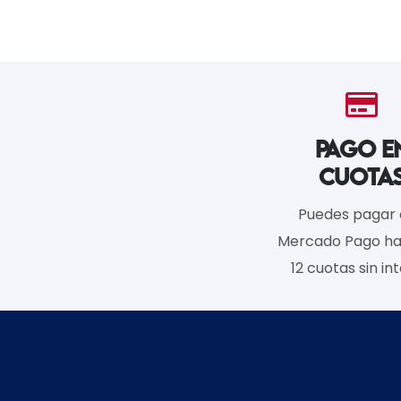
$690.00.
$490.00.
PAGO E
CUOTA
Puedes pagar
Mercado Pago ha
12 cuotas sin int