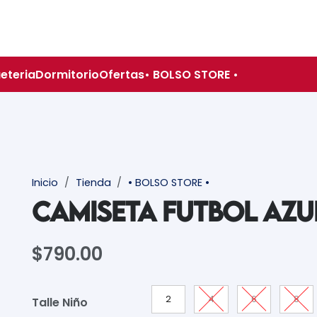
eteria
Dormitorio
Ofertas
• BOLSO STORE •
Inicio
/
Tienda
/
• BOLSO STORE •
CAMISETA FUTBOL AZU
$
790.00
2
4
6
8
Talle Niño