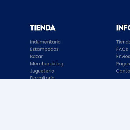
Tienda
In
Indumentaria
Tiend
Estampados
FAQs
Bazar
Envio
Merchandising
Pagos
Jugueteria
Conta
Dormitorio
Ofertas
• BOLSO STORE •