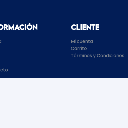
formación
Cliente
a
Mi cuenta
Carrito
s
Términos y Condiciones
cto