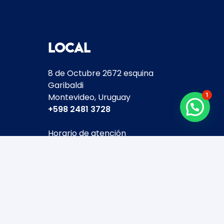
Local
8 de Octubre 2672 esquina
Garibaldi
1
Montevideo, Uruguay
+598
2481 3728
Horario de atención
Enero y Febrero:
Lunes a Viernes 9 a 18 hs.
Sábados y Domingos Cerrados.
Marzo a Diciembre:
Lunes a Viernes 10 a 19 hs.
Sábados 10 a 14 hs.