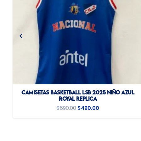
CAMISETAS BASKETBALL LSB 2025 NIÑO AZUL
ROYAL REPLICA
El
El
$
690.00
$
490.00
precio
precio
original
actual
era:
es: