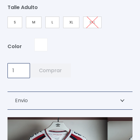
Talle Adulto
S
M
L
XL
XXL
Color
Camiseta
Comprar
Golero
2026
cantidad
Envio