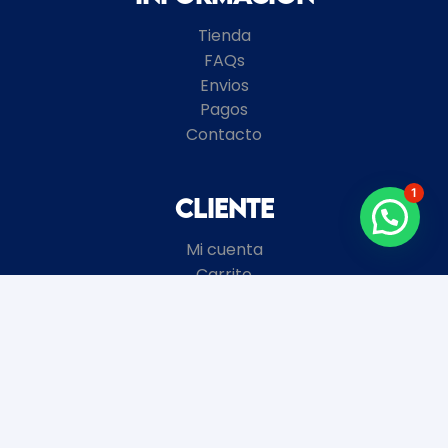
Tienda
FAQs
Envios
Pagos
Contacto
1
Cliente
Mi cuenta
Carrito
Términos y Condiciones
Local
8 de Octubre 2672 esquina Garibaldi
Montevideo, Uruguay