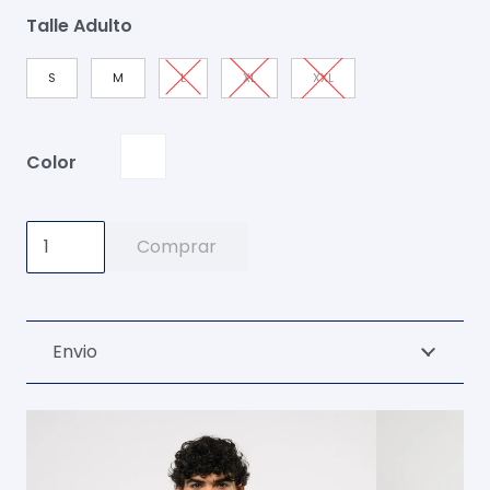
Talle Adulto
S
M
L
XL
XXL
Color
Campera
Comprar
De
Lluvia
Drift
Envio
Blanco
cantidad