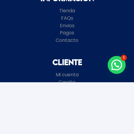
Tienda
FAQs
Envios
Pagos
Contacto
1
Cliente
Mi cuenta
Carrito
Términos y Condiciones
Local
8 de Octubre 2672 esquina Garibaldi
Montevideo, Uruguay