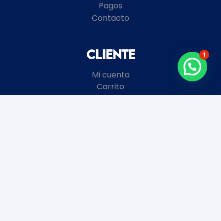
Pagos
Contacto
Cliente
1
Mi cuenta
Carrito
Términos y Condiciones
Local
8 de Octubre 2672 esquina Garibaldi
Montevideo, Uruguay
+598
2481 3728
Horario de atención
Enero y Febrero: