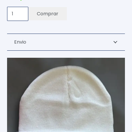
Gorro
Comprar
De
Lana
Blanco
Envio
cantidad