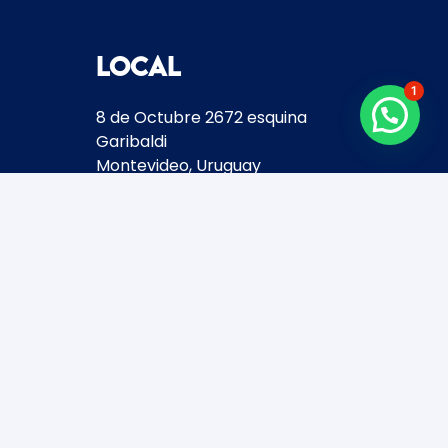
Local
1
8 de Octubre 2672 esquina
Garibaldi
Montevideo, Uruguay
+598
2481 3728
Horario de atención
Enero y Febrero:
Lunes a Viernes 9 a 18 hs.
Sábados y Domingos Cerrados.
Marzo a Diciembre:
Lunes a Viernes 10 a 19 hs.
Sábados 10 a 14 hs.
Domingos Cerrados.