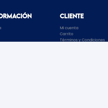
formación
Cliente
a
Mi cuenta
Carrito
s
Términos y Condiciones
cto