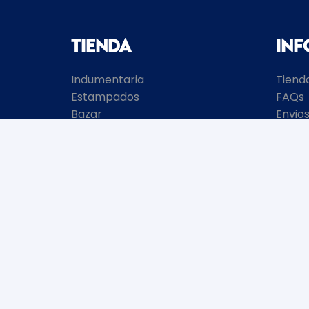
Tienda
In
Indumentaria
Tiend
Estampados
FAQs
Bazar
Envio
Merchandising
Pagos
Jugueteria
Conta
Dormitorio
Ofertas
• BOLSO STORE •