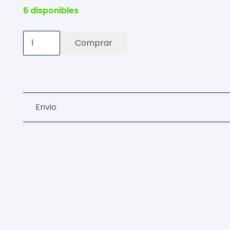
6 disponibles
Gorro
Comprar
Visera
N
Roja
Rejilla
Envio
Blanco
Bordado
cantidad