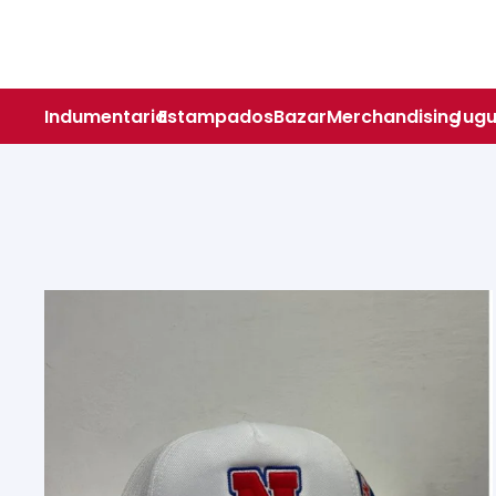
Indumentaria
Estampados
Bazar
Merchandising
Jugu