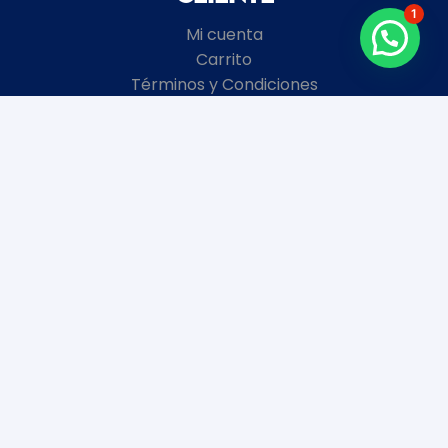
1
Mi cuenta
Carrito
Términos y Condiciones
Local
8 de Octubre 2672 esquina Garibaldi
Montevideo, Uruguay
+598
2481 3728
Horario de atención
Enero y Febrero:
Lunes a Viernes 9 a 18 hs.
Sábados y Domingos Cerrados.
Marzo a Diciembre:
Lunes a Viernes 10 a 19 hs.