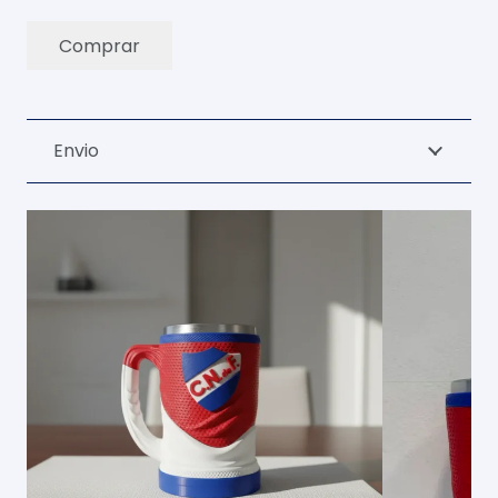
Comprar
Jarra
3D
500ML
Envio
Camiseta
Roja
cantidad