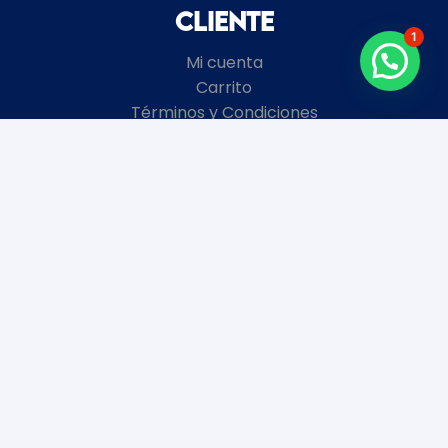
Cliente
1
Mi cuenta
Carrito
Términos y Condiciones
Local
8 de Octubre 2672 esquina Garibaldi
Montevideo, Uruguay
+598
2481 3728
Horario de atención
Enero y Febrero:
Lunes a Viernes 9 a 18 hs.
Sábados y Domingos Cerrados.
Marzo a Diciembre: