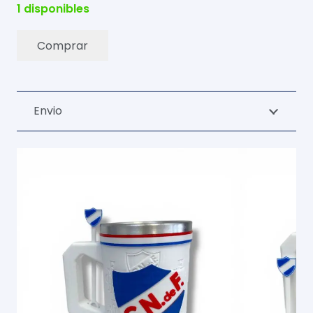
1 disponibles
Comprar
Jarra
3D
500ML
Envio
Con
Mezclador
Blanca
cantidad