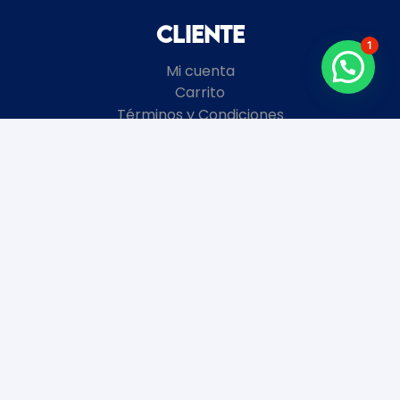
Cliente
1
Mi cuenta
Carrito
Términos y Condiciones
Local
8 de Octubre 2672 esquina Garibaldi
Montevideo, Uruguay
+598
2481 3728
Horario de atención
Enero y Febrero:
Lunes a Viernes 9 a 18 hs.
Sábados y Domingos Cerrados.
Marzo a Diciembre: