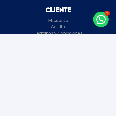
Cliente
1
Mi cuenta
Carrito
Términos y Condiciones
Local
8 de Octubre 2672 esquina Garibaldi
Montevideo, Uruguay
+598
2481 3728
Horario de atención
Enero y Febrero:
Lunes a Viernes 9 a 18 hs.
Sábados y Domingos Cerrados.
Marzo a Diciembre: