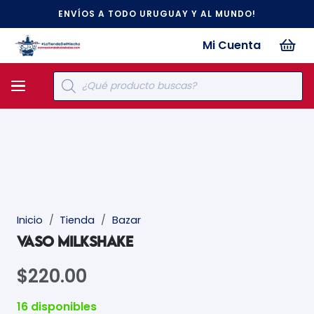
ENVÍOS A TODO URUGUAY Y AL MUNDO!
Mi Cuenta
Búsqueda
de
productos
Inicio
/
Tienda
/
Bazar
VASO MILKSHAKE
$
220.00
16 disponibles