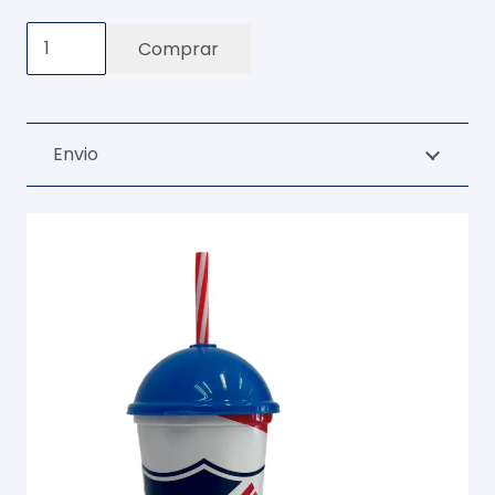
Vaso
Comprar
milkshake
cantidad
Envio