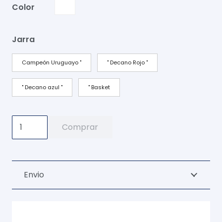
Color
Jarra
Campeón Uruguayo "
" Decano Rojo "
" Decano azul "
" Basket
Jarra
Comprar
3D
1LT
Blanca
Envio
cantidad