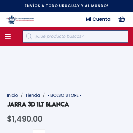
ENVÍOS A TODO URUGUAY Y AL MUNDO!
Mi Cuenta
Búsqueda
de
productos
Inicio
/
Tienda
/
• BOLSO STORE •
JARRA 3D 1LT BLANCA
$
1,490.00